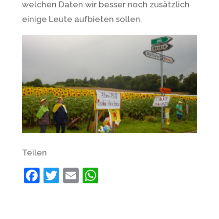
welchen Daten wir besser noch zusätzlich
einige Leute aufbieten sollen.
Teilen
F
T
E
W
a
w
m
h
c
itt
ai
at