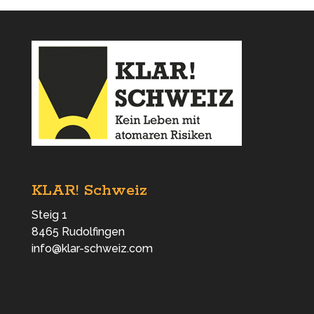
e
er
l
s
b
A
o
p
o
p
k
KLAR! Schweiz
Steig 1
8465 Rudolfingen
info@klar-schweiz.com