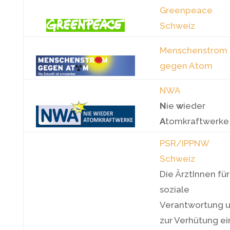
Greenpeace
Schweiz
Menschenstrom
gegen Atom
NWA
N
ie
w
ieder
A
tomkraftwerke
PSR/IPPNW
Schweiz
Die ÄrztInnen für
soziale
Verantwortung 
zur Verhütung ei