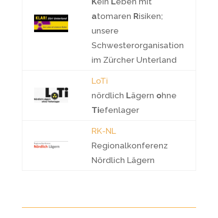
K
ein
L
eben mit
a
tomaren
R
isiken;
unsere
Schwesterorganisation
im Zürcher Unterland
LoTi
nördlich
L
ägern
o
hne
Ti
efenlager
RK-NL
Regionalkonferenz
Nördlich Lägern