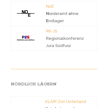
NoE
N
iederamt
o
hne
E
ndlager
RK-JS
Regionalkonferenz
Jura Südfuss
NÖRDLICH LÄGERN
KLAR! Züri Unterland