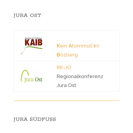
JURA OST
K
ein
A
tommüll
i
m
B
özberg
RK-JO
Regionalkonferenz
Jura Ost
JURA SÜDFUSS