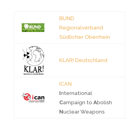
BUND
Regionalverband
Südlicher Oberrhein
KLAR! Deutschland
ICA
N
I
nternational
C
ampaign to
A
bolish
N
uclear Weapons