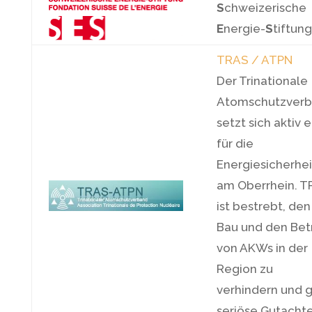
S
chweizerische
E
nergie-
S
tiftung
TRAS / ATPN
Der Trinationale
Atomschutzver
setzt sich aktiv e
für die
Energiesicherhei
am Oberrhein. 
ist bestrebt, den
Bau und den Bet
von AKWs in der
Region zu
verhindern und g
seriöse Gutachte